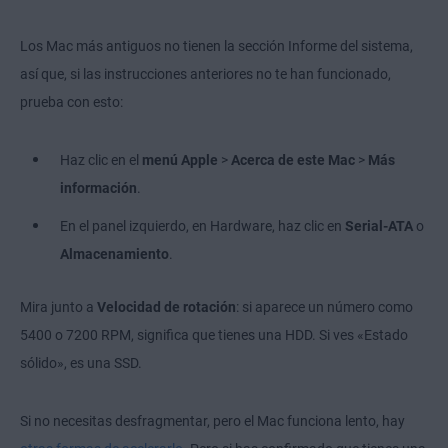
Los Mac más antiguos no tienen la sección Informe del sistema,
así que, si las instrucciones anteriores no te han funcionado,
prueba con esto:
Haz clic en el
menú Apple
>
Acerca de este Mac
>
Más
información
.
En el panel izquierdo, en Hardware, haz clic en
Serial-ATA
o
Almacenamiento
.
Mira junto a
Velocidad de rotación
: si aparece un número como
5400 o 7200 RPM, significa que tienes una HDD. Si ves «Estado
sólido», es una SSD.
Si no necesitas desfragmentar, pero el Mac funciona lento, hay