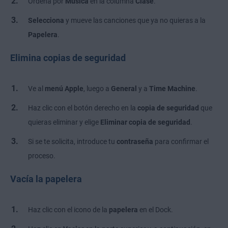
Ordena por
Música
en la columna
Clase
.
Selecciona
y mueve las canciones que ya no quieras a la
Papelera
.
Elimina copias de seguridad
Ve al
menú Apple
, luego a
General
y a
Time Machine
.
Haz clic con el botón derecho en la
copia de seguridad
que
quieras eliminar y elige
Eliminar copia de seguridad
.
Si se te solicita, introduce tu
contraseña
para confirmar el
proceso.
Vacía la papelera
Haz clic con el icono de la
papelera
en el Dock.