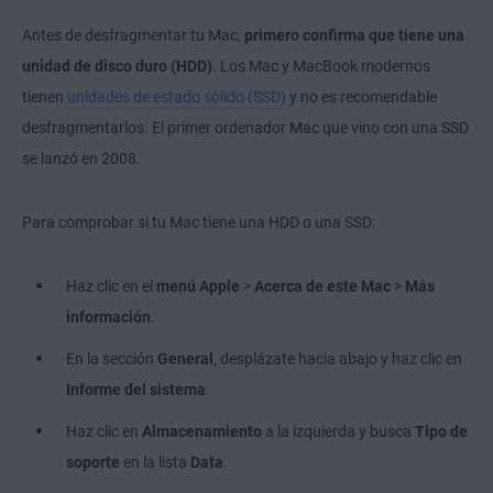
Antes de desfragmentar tu Mac,
primero confirma que tiene una
unidad de disco duro (HDD)
. Los Mac y MacBook modernos
tienen
unidades de estado sólido (SSD)
y no es recomendable
desfragmentarlos. El primer ordenador Mac que vino con una SSD
se lanzó en 2008.
Para comprobar si tu Mac tiene una HDD o una SSD:
Haz clic en el
menú Apple
>
Acerca de este Mac
>
Más
información
.
En la sección
General
, desplázate hacia abajo y haz clic en
Informe del sistema
.
Haz clic en
Almacenamiento
a la izquierda y busca
Tipo de
soporte
en la lista
Data
.