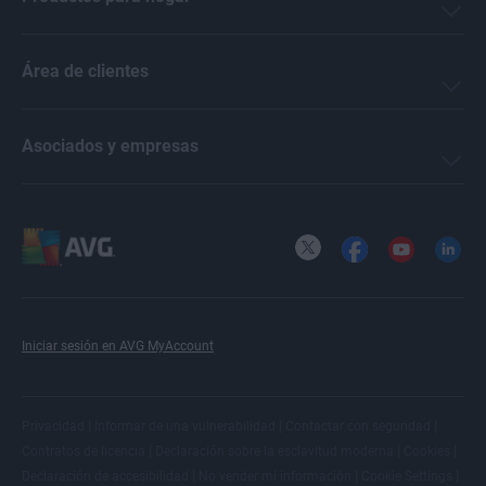
Área de clientes
Asociados y empresas
X
Facebook
YouTube
LinkedI
Iniciar sesión en AVG MyAccount
|
|
|
Privacidad
Informar de una vulnerabilidad
Contactar con seguridad
|
|
|
Contratos de licencia
Declaración sobre la esclavitud moderna
Cookies
|
|
|
Declaración de accesibilidad
No vender mi información
Cookie Settings