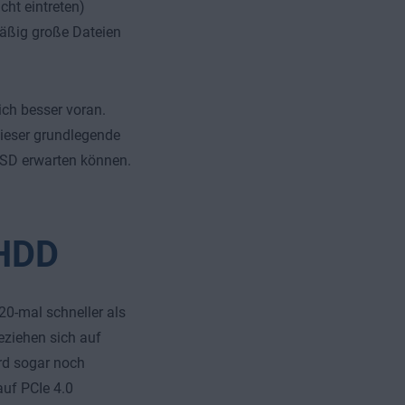
cht eintreten)
mäßig große Dateien
ch besser voran.
dieser grundlegende
 SSD erwarten können.
 HDD
 20-mal schneller als
eziehen sich auf
rd sogar noch
uf PCIe 4.0