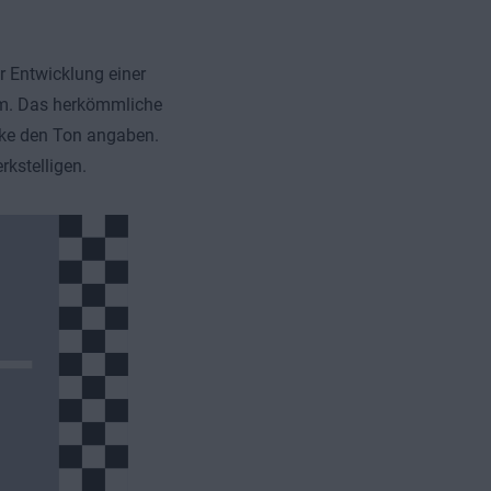
er Entwicklung einer
am. Das herkömmliche
rke den Ton angaben.
kstelligen.