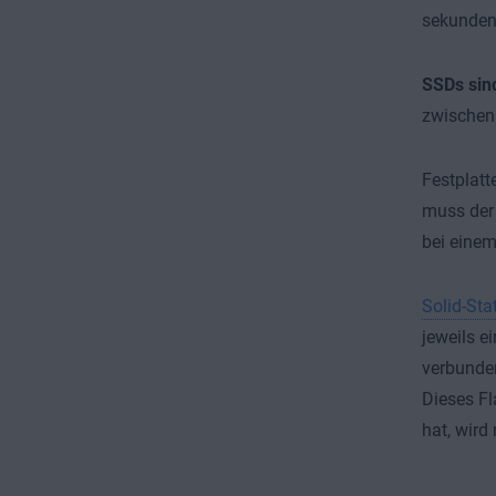
sekundens
SSDs sind
zwischen
Festplatt
muss der 
bei einem
Solid-Sta
jeweils e
verbunden
Dieses Fl
hat, wird