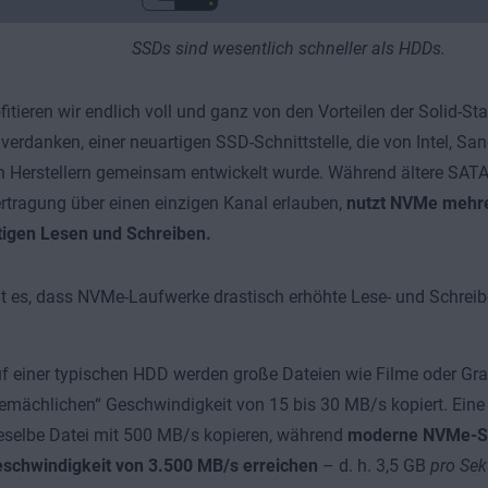
SSDs sind wesentlich schneller als HDDs.
fitieren wir endlich voll und ganz von den Vorteilen der Solid-St
verdanken, einer neuartigen SSD-Schnittstelle, die von Intel, Sa
 Herstellern gemeinsam entwickelt wurde. Während ältere SAT
tragung über einen einzigen Kanal erlauben,
nutzt NVMe mehr
tigen Lesen und Schreiben.
 es, dass NVMe-Laufwerke drastisch erhöhte Lese- und Schrei
f einer typischen HDD werden große Dateien wie Filme oder Graf
emächlichen“ Geschwindigkeit von 15 bis 30 MB/s kopiert. Ei
eselbe Datei mit 500 MB/s kopieren, während
moderne NVMe-S
schwindigkeit von 3.500 MB/s erreichen
– d. h. 3,5 GB
pro Se