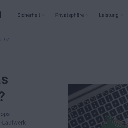
l
Sicherheit
Privatsphäre
Leistung
ür Sie?
as
?
tops
e-Laufwerk