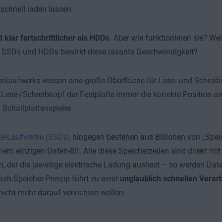
chnell laden lassen.
 klar fortschrittlicher als HDDs.
Aber wie funktionieren sie? We
 SSDs und HDDs bewirkt diese rasante Geschwindigkeit?
enlaufwerke weisen eine große Oberfläche für Lese- und Schrei
Lese-/Schreibkopf der Festplatte immer die korrekte Position a
 Schallplattenspieler.
te-Laufwerke (SSDs)
hingegen bestehen aus Billionen von „Speic
inem einzigen Daten-Bit. Alle diese Speicherzellen sind direkt mi
, der die jeweilige elektrische Ladung ausliest – so werden Da
ash-Speicher-Prinzip führt zu einer
unglaublich schnellen Verar
 nicht mehr darauf verzichten wollen.