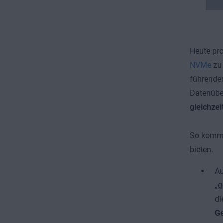
Heute pro
NVMe
zu 
führenden
Datenüber
gleichzei
So kommt
bieten.
Au
„g
di
Ge