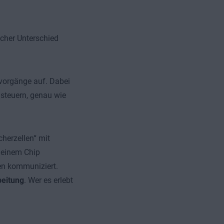
lcher Unterschied
bvorgänge auf. Dabei
nsteuern, genau wie
herzellen“ mit
t einem Chip
ten kommuniziert.
beitung
. Wer es erlebt