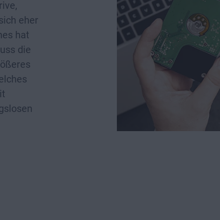
ive,
sich eher
hes hat
uss die
rößeres
elches
it
ngslosen