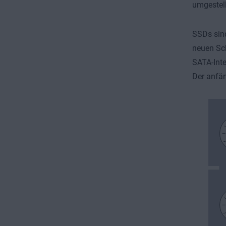
umgestell
SSDs sind
neuen Sc
SATA-Inte
Der anfän