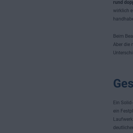
rund dopp
wirklich 
handhabe
Beim Bear
Aber die 
Unterschi
Ges
Ein Solid
ein Festp
Laufwerke
deutlich