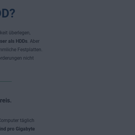
DD?
eit überlegen,
ser als HDDs
. Aber
mmliche Festplatten.
orderungen nicht
reis.
Computer täglich
ind
pro Gigabyte