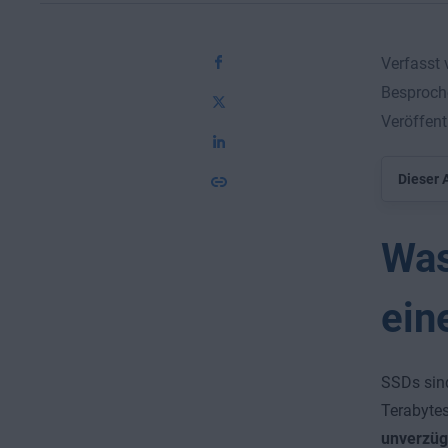
Verfasst
Besproch
Veröffent
Dieser A
Was
ein
SSDs sin
Terabytes
unverzüg