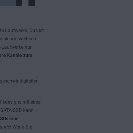
ate-Laufwerke. Das ist
ndisk und weiteren
A-Laufwerke nur
ere Kanäle zum
bgeschwindigkeiten
ikdesigns mit einer
ne SATA-SSD kann
SDs eine
kunde
! Wenn Sie