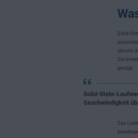
Was
Solid-Sta
ansonsten
obwohl di
Die Inves
genügt.
Solid-State-Laufwer
Geschwindigkeit übe
Das Laden
bewältige