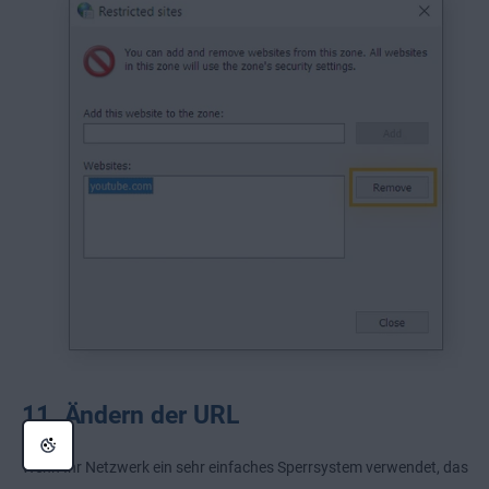
11. Ändern der URL
Wenn Ihr Netzwerk ein sehr einfaches Sperrsystem verwendet, das