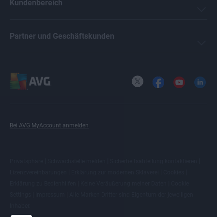
Kundenbereich
Partner und Geschäftskunden
X
Facebook
YouTube
LinkedI
Bei AVG MyAccount anmelden
|
|
|
Privatsphäre
Schwachstelle melden
Sicherheitsabteilung kontaktieren
|
|
|
Lizenzvereinbarungen
Erklärung zur modernen Sklaverei
Cookies
|
|
Erklärung zu Bedienhilfen
Keine Veräußerung meiner Daten
Cookie
|
|
Settings
Impressum
Alle
Marken Dritter
sind Eigentum der jeweiligen
Inhaber.